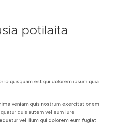
ia potilaita
 porro quisquam est qui dolorem ipsum quia
nima veniam quis nostrum exercitationem
equatur quis autem vel eum iure
sequatur vel illum qui dolorem eum fugiat