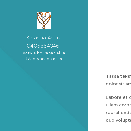
Katariina Anttila
0405564346
Koti-ja hoivapalvelua
ikääntyneen kotiin
kokemuksella kokemuksella!
Punkalaidun, Sastama
Tässä tekst
dolor sit a
Labore et 
ullam corpo
reprehender
quo volupta