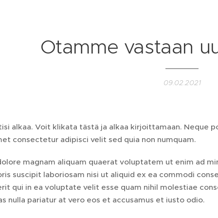
Otamme vastaan uus
09.02.2021
isi alkaa. Voit klikata tästä ja alkaa kirjoittamaan. Neque
met consectetur adipisci velit sed quia non numquam.
dolore magnam aliquam quaerat voluptatem ut enim ad mi
ris suscipit laboriosam nisi ut aliquid ex ea commodi cons
it qui in ea voluptate velit esse quam nihil molestiae con
s nulla pariatur at vero eos et accusamus et iusto odio.